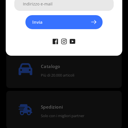
Invia
Pagamenti
Transazioni sicure
Catalogo
Più di 20.000 articoli
Spedizioni
Solo con i migliori partner