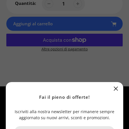
Quantità:
Aggiungi al carrello
Altre opzioni di pagamento
Prodotto
aggiunto
al
tuo
carrello
Fai il pieno di offerte!
Iscriviti alla nostra newsletter per rimanere sempre
Assistenza
aggiornato su nuovi arrivi, sconti e promozioni.
Diversi canali disponibili