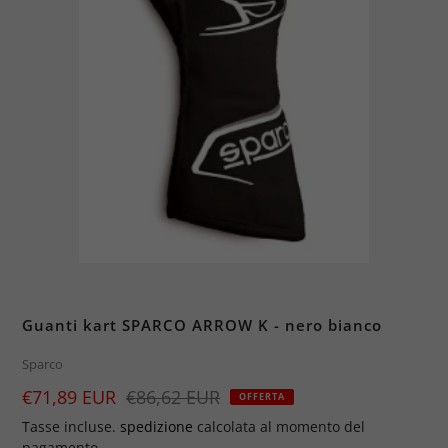
Guanti kart SPARCO ARROW K - nero bianco
Brand
Sparco
Prezzo
€71,89 EUR
Prezzo
€86,62 EUR
OFFERTA
di
Tasse incluse.
spedizione
calcolata al momento del
pagamento.