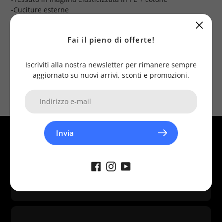
carrello
-Cuciture esterne
-Guanto precurvato
-Pollice con cucitura esterna
Fai il pieno di offerte!
-Palmo in silicone ultra grip
-Touch sensitive su indice e pollice
Iscriviti alla nostra newsletter per rimanere sempre
aggiornato su nuovi arrivi, sconti e promozioni.
Invia
Assistenza
Diversi canali disponibili