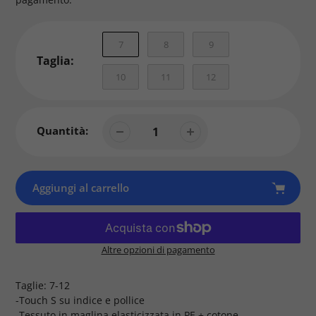
vendita
7
8
9
Taglia:
10
11
12
Quantità:
Aggiungi al carrello
Altre opzioni di pagamento
Prodotto
aggiunto
Taglie: 7-12
al
-Touch S su indice e pollice
tuo
-Tessuto in maglina elasticizzata in PE + cotone