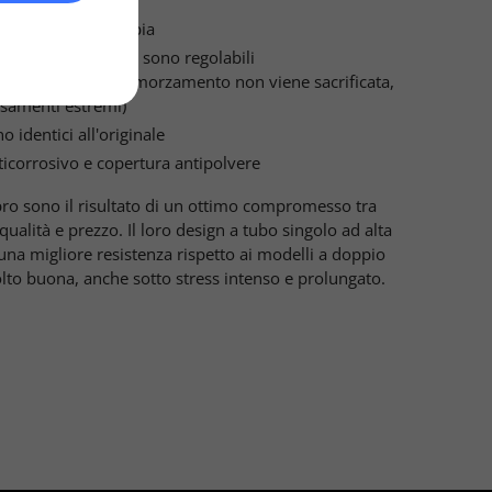
'altezza molto ampia
recarico della molla sono regolabili
e (la qualità di smorzamento non viene sacrificata,
samenti estremi)
o identici all'originale
icorrosivo e copertura antipolvere
ro sono il risultato di un ottimo compromesso tra
qualità e prezzo.
Il loro design a tubo singolo ad alta
una migliore resistenza rispetto ai modelli a doppio
to buona, anche sotto stress intenso e prolungato.