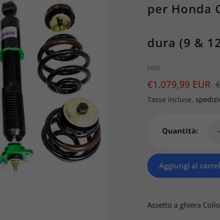
per Honda C
dura (9 & 1
Brand
HSD
Prezzo
€1.079,99 EUR
Prezzo
di
Tasse incluse.
spediz
vendita
Quantità:
Aggiungi al carrel
Prodotto
aggiunto
Assetto a ghiera Coil
al