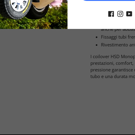
Regolazione dell
L'altezza ed il p
indipendentement
anche per abbas
Fissaggi tubi fren
Rivestimento ant
I coilover HSD Monop
prestazioni, comfort, 
pressione garantisce 
tubo e una durata mol