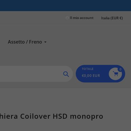
Il mio account
Italia (EUR €)
Assetto / Freno
TOTALE
0
€0,00 EUR
Ricerca
Ghiera Coilover HSD monopro