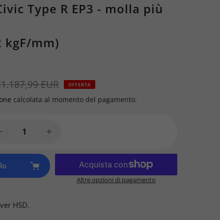
ivic Type R EP3 - molla più
2 kgF/mm)
€1.187,99 EUR
OFFERTA
ione
calcolata al momento del pagamento.
lo
Altre opzioni di pagamento
over HSD.