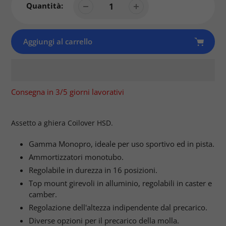
Quantità:
Aggiungi al carrello
Consegna in 3/5 giorni lavorativi
Prodotto
aggiunto
Assetto a ghiera Coilover HSD.
al
tuo
Gamma Monopro, ideale per uso sportivo ed in pista.
carrello
Ammortizzatori monotubo.
Regolabile in durezza in 16 posizioni.
Top mount girevoli in alluminio, regolabili in caster e
camber.
Regolazione dell'altezza indipendente dal precarico.
Diverse opzioni per il precarico della molla.