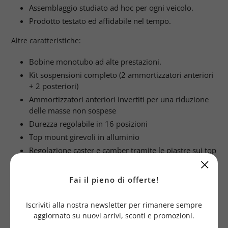
Assemblaggio studiato ad hoc per ogni veicolo.
Prodotto testato ed affidabile nel tempo.
Altre caratteristiche:
Bobine monotubo ad alte prestazioni.
Kit sospensioni completo (2 ammortizzatori anteriori
+ 2 posteriori)
Ammortizzatori anteriori invertiti per una riduzione
delle masse non sospese
Durezza regolabile in 16 posizioni
Top mount girevoli in alluminio
Regolazione caster e camber tramite le piastre sui top
mount anteriori
Regolazione dell'altezza molto ampia
Fai il pieno di offerte!
L'altezza ed il precarico della molla sono regolabili
indipendentemente (la qualità di smorzamento non
Iscriviti alla nostra newsletter per rimanere sempre
viene sacrificata, anche per abbassamenti estremi)
aggiornato su nuovi arrivi, sconti e promozioni.
Fissaggi tubi freno identici all'originale