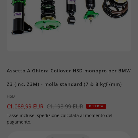
Assetto A Ghiera Coilover HSD monopro per BMW
Z3 (inc. Z3M) - molla standard (7 & 8 kgF/mm)
Brand
HSD
Prezzo
€1.089,99 EUR
Prezzo
€1.198,99 EUR
OFFERTA
di
Tasse incluse.
spedizione
calcolata al momento del
vendita
pagamento.