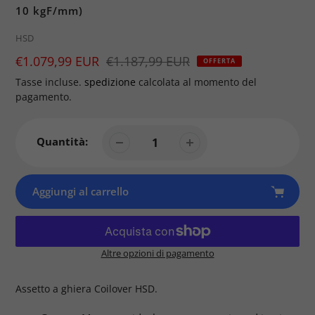
10 kgF/mm)
Brand
HSD
Prezzo
€1.079,99 EUR
Prezzo
€1.187,99 EUR
OFFERTA
di
Tasse incluse.
spedizione
calcolata al momento del
vendita
pagamento.
Quantità:
Aggiungi al carrello
Altre opzioni di pagamento
Prodotto
aggiunto
Assetto a ghiera Coilover HSD.
al
tuo