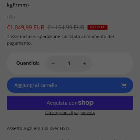
kgF/mm)
Brand
HSD
Prezzo
€1.049,99 EUR
Prezzo
€1.154,99 EUR
OFFERTA
di
Tasse incluse.
spedizione
calcolata al momento del
vendita
pagamento.
Quantità:
Aggiungi al carrello
Altre opzioni di pagamento
Prodotto
aggiunto
Assetto a ghiera Coilover HSD.
al
tuo