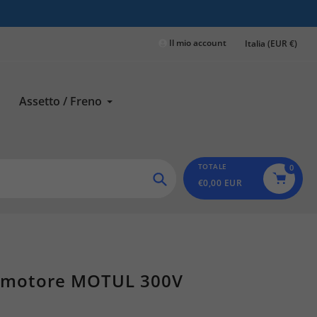
Il mio account
Italia (EUR €)
Assetto / Freno
TOTALE
0
€0,00 EUR
Ricerca
 motore MOTUL 300V