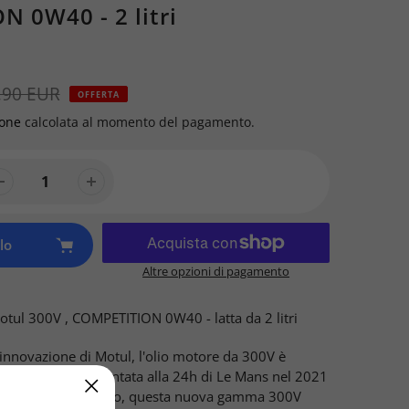
 0W40 - 2 litri
,90 EUR
OFFERTA
ione
calcolata al momento del pagamento.
lo
Altre opzioni di pagamento
otul 300V ,
COMPETITION 0W40 - latta da 2 litri
 innovazione di Motul, l'olio motore da 300V è
 da 50 anni.
Presentata alla 24h di Le Mans nel 2021
liori team del mondo, questa nuova gamma 300V