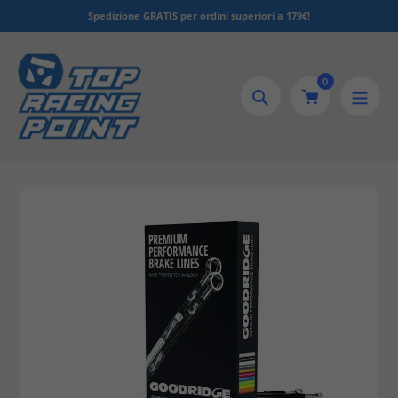
Salta
zione GRATIS per ordini superiori a 179€!
Serve aiuto? 
al
contenuto
0
Ricerca