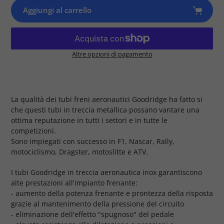
Aggiungi al carrello
Altre opzioni di pagamento
Prodotto
aggiunto
al
tuo
La qualità dei tubi freni aeronautici Goodridge ha fatto si
carrello
che questi tubi in treccia metallica possano vantare una
ottima reputazione in tutti i settori e in tutte le
competizioni.
Sono impiegati con successo in F1, Nascar, Rally,
motociclismo, Dragster, motoslitte e ATV.
I tubi Goodridge in treccia aeronautica inox garantiscono
alte prestazioni all'impianto frenante:
- aumento della potenza frenante e prontezza della risposta
grazie al mantenimento della pressione del circuito
- eliminazione dell'effetto "spugnoso" del pedale