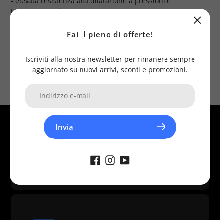
- elevata resistenza alla dilatazione a pressioni e
temperature elevate
- durata costante nel tempo
Fai il pieno di offerte!
n.b. la foto è puramente dimostrativa
Iscriviti alla nostra newsletter per rimanere sempre
aggiornato su nuovi arrivi, sconti e promozioni.
Invia
Assistenza
Diversi canali disponibili