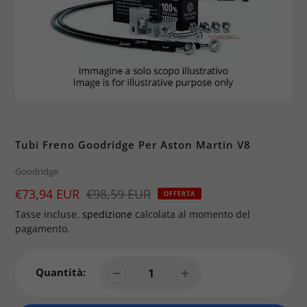
Tubi Freno Goodridge Per Aston Martin V8
Brand
Goodridge
Prezzo
€73,94 EUR
Prezzo
€98,59 EUR
OFFERTA
di
Tasse incluse.
spedizione
calcolata al momento del
vendita
pagamento.
Quantità: