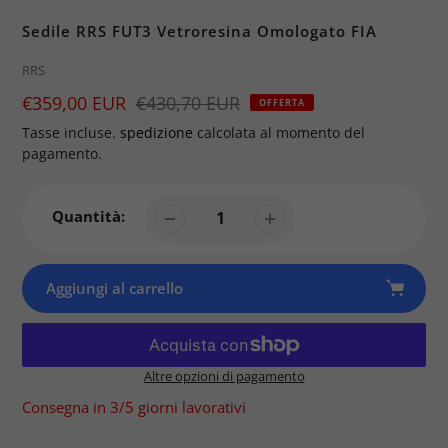
Sedile RRS FUT3 Vetroresina Omologato FIA
Brand
RRS
Prezzo
€359,00 EUR
Prezzo
€430,70 EUR
OFFERTA
di
Tasse incluse.
spedizione
calcolata al momento del
vendita
pagamento.
Quantità:
Aggiungi al carrello
Altre opzioni di pagamento
Consegna in 3/5 giorni lavorativi
Prodotto