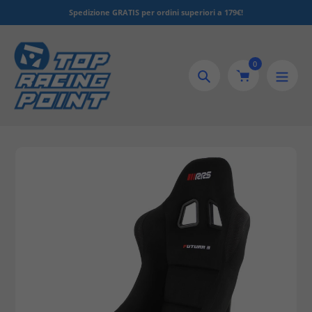
Salta
Spedizione GRATIS per ordini superiori a 179€!
al
contenuto
0
Ricerca