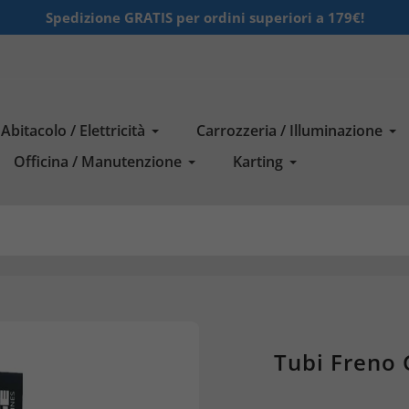
Spedizione GRATIS per ordini superiori a 179€!
Abitacolo / Elettricità
Carrozzeria / Illuminazione
Officina / Manutenzione
Karting
Tubi Freno 