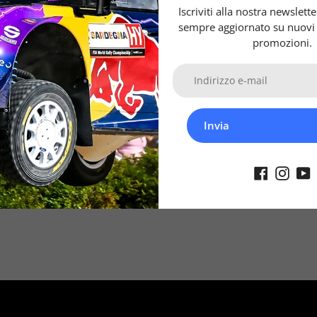
Sono impiegati con su
Iscriviti alla nostra newslet
motoslitte e ATV.
sempre aggiornato su nuovi a
promozioni.
I tubi Goodridge in tr
all'impianto frenante:
- aumento della poten
mantenimento della p
- eliminazione dell'e
Invia
- elevata resistenza a
- durata costante nel
n.b. la foto è purame