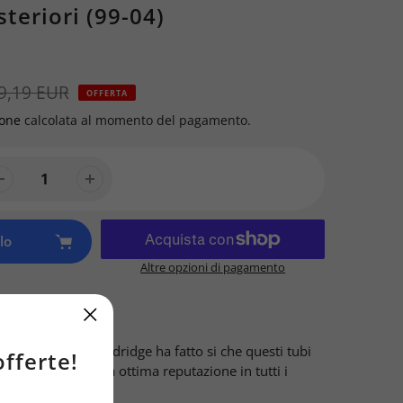
teriori (99-04)
9,19 EUR
OFFERTA
ione
calcolata al momento del pagamento.
lo
Altre opzioni di pagamento
eni aeronautici Goodridge ha fatto si che questi tubi
offerte!
ossano vantare una ottima reputazione in tutti i
ompetizioni.