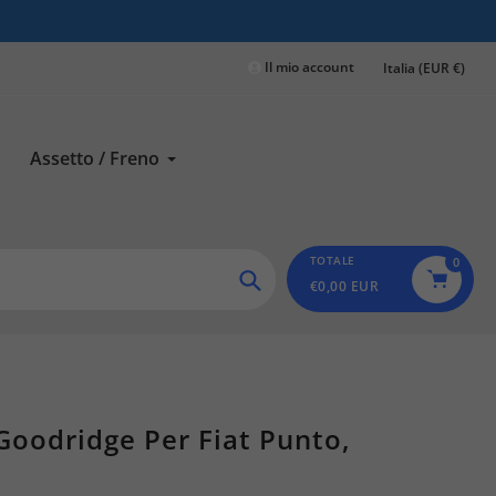
Il mio account
Italia (EUR €)
Assetto / Freno
TOTALE
0
€0,00 EUR
Ricerca
Goodridge Per Fiat Punto,