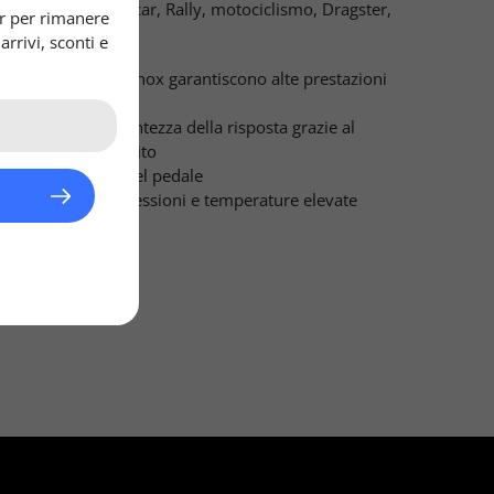
ccesso in F1, Nascar, Rally, motociclismo, Dragster,
ter per rimanere
rrivi, sconti e
eccia aeronautica inox garantiscono alte prestazioni
za frenante e prontezza della risposta grazie al
ressione del circuito
ffetto "spugnoso" del pedale
lla dilatazione a pressioni e temperature elevate
 tempo
nte dimostrativa