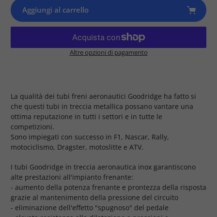
Aggiungi al carrello
Altre opzioni di pagamento
Prodotto
aggiunto
al
tuo
La qualità dei tubi freni aeronautici Goodridge ha fatto si
carrello
che questi tubi in treccia metallica possano vantare una
ottima reputazione in tutti i settori e in tutte le
competizioni.
Sono impiegati con successo in F1, Nascar, Rally,
motociclismo, Dragster, motoslitte e ATV.
I tubi Goodridge in treccia aeronautica inox garantiscono
alte prestazioni all'impianto frenante:
- aumento della potenza frenante e prontezza della risposta
grazie al mantenimento della pressione del circuito
- eliminazione dell'effetto "spugnoso" del pedale