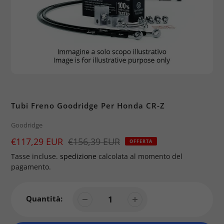
Tubi Freno Goodridge Per Honda CR-Z
Brand
Goodridge
Prezzo
€117,29 EUR
Prezzo
€156,39 EUR
OFFERTA
di
Tasse incluse.
spedizione
calcolata al momento del
vendita
pagamento.
Quantità: