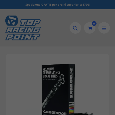
Salta
 per ordini superiori a 179€!
Serve aiuto? Clicca qui!
al
contenuto
0
Ricerca