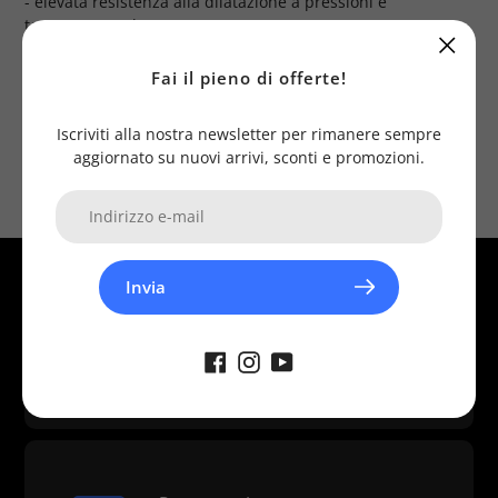
- elevata resistenza alla dilatazione a pressioni e
temperature elevate
- durata costante nel tempo
Fai il pieno di offerte!
n.b. la foto è puramente dimostrativa
Iscriviti alla nostra newsletter per rimanere sempre
aggiornato su nuovi arrivi, sconti e promozioni.
Invia
Assistenza
Diversi canali disponibili