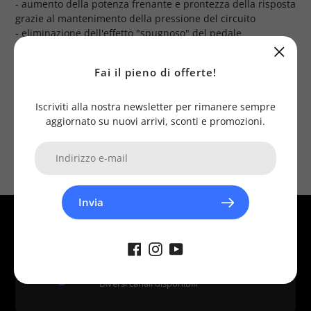
- aumento della potenza frenante e prontezza della risposta
grazie al mantenimento della pressione del circuito
- eliminazione dell'effetto "spugnoso" del pedale
- elevata resistenza alla dilatazione a pressioni e
temperature elevate
Fai il pieno di offerte!
- durata costante nel tempo
n.b. la foto è puramente dimostrativa
Iscriviti alla nostra newsletter per rimanere sempre
aggiornato su nuovi arrivi, sconti e promozioni.
Invia
Assistenza
Diversi canali disponibili