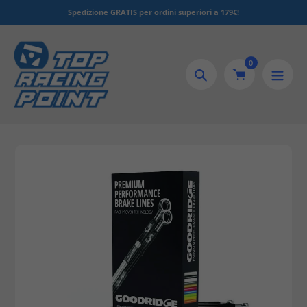
Salta
Spedizione GRATIS per ordini superiori a 179€!
al
contenuto
0
Ricerca