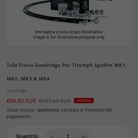
Tubi Freno Goodridge Per Triumph Spitfire MK1,
MK2, MK3 & MK4
Brand
Goodridge
Prezzo
€96,89 EUR
Prezzo
€107,66 EUR
OFFERTA
di
Tasse incluse.
spedizione
calcolata al momento del
vendita
pagamento.
Quantità: