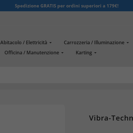
Spedizione GRATIS per ordini superiori a 179€!
Abitacolo / Elettricità
Carrozzeria / Illuminazione
Officina / Manutenzione
Karting
Vibra-Tech