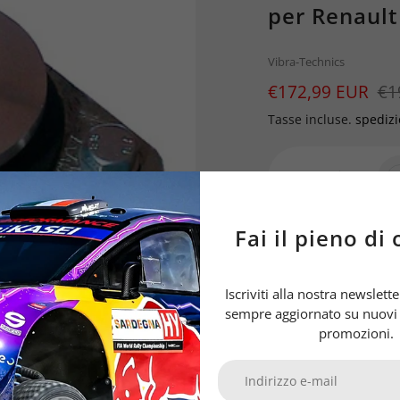
per Renault 
Brand
Vibra-Technics
Prezzo
€172,99 EUR
Prezzo
€1
di
Tasse incluse.
spediz
vendita
Quantità:
Fai il pieno di 
Aggiungi al carrel
Prodotto
Iscriviti alla nostra newslet
aggiunto
sempre aggiornato su nuovi a
al
promozioni.
tuo
carrello