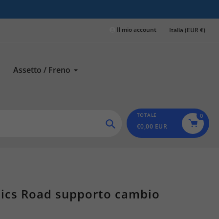
Il mio account
Italia (EUR €)
Assetto / Freno
TOTALE
0
€0,00 EUR
Ricerca
nics Road supporto cambio