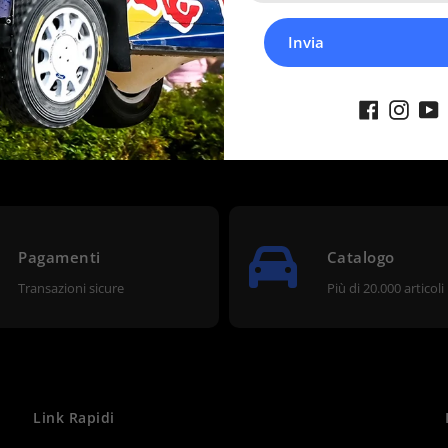
Invia
Pagamenti
Catalogo
Transazioni sicure
Più di 20.000 articoli
Link Rapidi